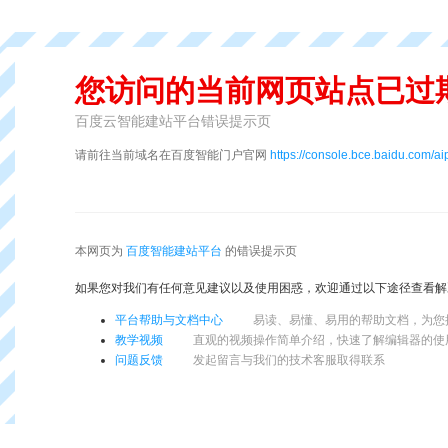
您访问的当前网页站点已过
百度云智能建站平台错误提示页
请前往当前域名在百度智能门户官网
https://console.bce.baidu.com/ai
本网页为
百度智能建站平台
的错误提示页
如果您对我们有任何意见建议以及使用困惑，欢迎通过以下途径查看解
平台帮助与文档中心
易读、易懂、易用的帮助文档，为您
教学视频
直观的视频操作简单介绍，快速了解编辑器的使
问题反馈
发起留言与我们的技术客服取得联系